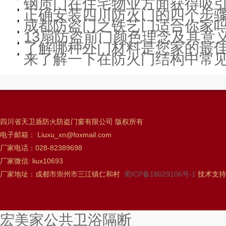
钢质门在住宅物业方面获得吸
正确安装四川防火门的四个步
成都防盗门之铁艺门适合你家吗
13扇防盗前门颜色理念及其意
了解哪种外门材料是您家的最
来了解一下在防火门结构中常
四川省天卫盾防火防盗门窗有限公司 版权所有
电子邮箱： Liuxu_xn@foxmail.com
厂家电话：028-82389698
厂家微信: liux10693
厂家地址：成都市崇州市三江镇仁和村
蜀ICP备18029106号-1
技术支持
宏美家公共卫浴隔断