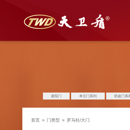
庭院门
单元门系列
防盗门系
首页
»
门类型
»
罗马柱/大门