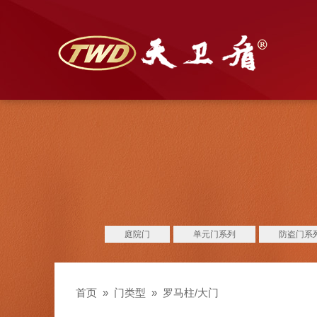
庭院门
单元门系列
防盗门系
首页
»
门类型
»
罗马柱/大门