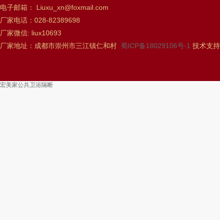
电子邮箱： Liuxu_xn@foxmail.com
厂家电话：028-82389698
厂家微信: liux10693
厂家地址：成都市崇州市三江镇仁和村
蜀ICP备18029106号-1
技术支持
宏美家公共卫浴隔断
搓丝机
风电用链
南京夏令营
托育加盟连锁
MSI标准品
蓄热式氧化炉
工业