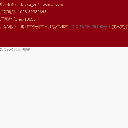
电子邮箱： Liuxu_xn@foxmail.com
厂家电话：028-82389698
厂家微信: liux10693
厂家地址：成都市崇州市三江镇仁和村
蜀ICP备18029106号-1
技术支持
宏美家公共卫浴隔断
丝机
风电用链
南京夏令营
托育加盟连锁
MSI标准品
蓄热式氧化炉
工业废气处理设备