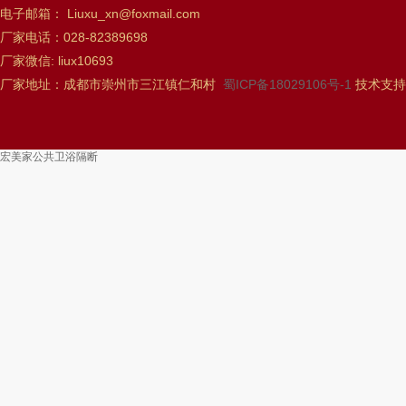
电子邮箱： Liuxu_xn@foxmail.com
厂家电话：028-82389698
厂家微信: liux10693
厂家地址：成都市崇州市三江镇仁和村
蜀ICP备18029106号-1
技术支持
宏美家公共卫浴隔断
机出租公司
成都西服定做
穿梭车
立体仓库