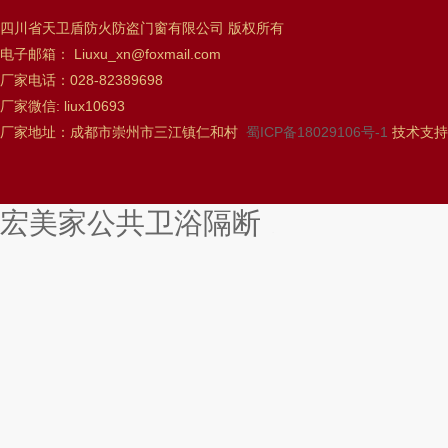
四川省天卫盾防火防盗门窗有限公司 版权所有
电子邮箱： Liuxu_xn@foxmail.com
厂家电话：028-82389698
厂家微信: liux10693
厂家地址：成都市崇州市三江镇仁和村
蜀ICP备18029106号-1
技术支持
宏美家公共卫浴隔断
搓丝机
风电用链
南京夏令营
托育加