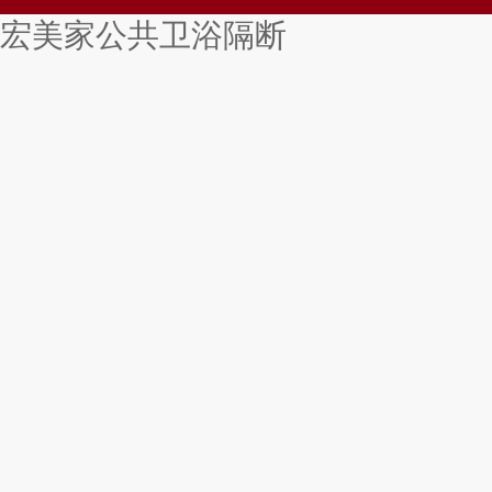
宏美家公共卫浴隔断
搓丝机
风电用链
南京夏令营
托育加盟连锁
MSI标准品
蓄热式氧